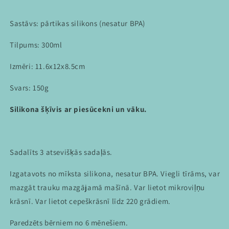
Sastāvs: pārtikas silikons (nesatur BPA)
Tilpums: 300ml
Izmēri: 11.6x12x8.5cm
Svars: 150g
Silikona šķīvis ar piesūcekni un vāku.
Sadalīts 3 atsevišķās sadaļās.
Izgatavots no mīksta silikona, nesatur BPA. Viegli tīrāms, var
mazgāt trauku mazgājamā mašīnā. Var lietot mikroviļņu
krāsnī. Var lietot cepeškrāsnī līdz 220 grādiem.
Paredzēts bērniem no 6 mēnešiem.