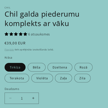
modālā
m
režīmā
r
CHIL
Chil galda piederumu
komplekts ar vāku
6 atsauksmes
Parastā
€39,00 EUR
cena
Piegāde
tiek aprēķināta izrakstīšanās laikā.
Krāsa
Tirkīza
Bēša
Dzeltena
Rozā
Terakota
Violēta
Zaļa
Zila
Daudzums
Daudzums
Samazināt
Palielināt
daudzumu
daudzumu