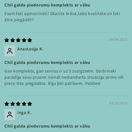
Chil galda piederumu komplekts ar vāku
Esam łoti apmierināti! Skaista krāsa,laba kvalitāte un łoti
ātra piegādē!!!
04/04/2023
Anastasija K.
Chil galda piederumu komplekts ar vāku
Gan komplekts, gan serviss ir uz 5 zvaigznēm. Darbinieki
parādīja savu prasmi risināt nestandarta situāciju pirms vēl
prece tika piegādāta. Bija ļoti patīkami. Paldies!
03/22/2023
Inga K.
Chil galda piederumu komplekts ar vāku