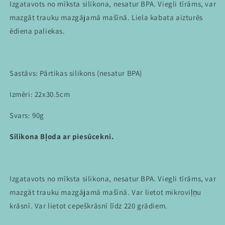
Izgatavots no mīksta silikona, nesatur BPA. Viegli tīrāms, var
mazgāt trauku mazgājamā mašīnā. Liela kabata aizturēs
ēdiena paliekas.
Sastāvs: Pārtikas silikons (nesatur BPA)
Izmēri: 22x30.5cm
Svars: 90g
Silikona Bļoda ar piesūcekni.
Izgatavots no mīksta silikona, nesatur BPA. Viegli tīrāms, var
mazgāt trauku mazgājamā mašīnā. Var lietot mikroviļņu
krāsnī. Var lietot cepeškrāsnī līdz 220 grādiem.