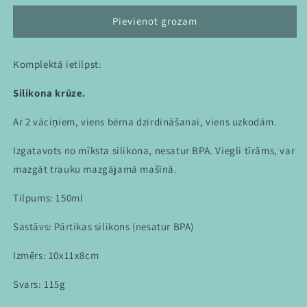
produktam
produktam
Chil
Chil
Pievienot grozam
galda
galda
piederumu
piederumu
Komplektā ietilpst:
komplekts
komplekts
ar
ar
Silikona krūze.
vāku
vāku
Ar 2 vāciņiem, viens bērna dzirdināšanai, viens uzkodām.
Izgatavots no mīksta silikona, nesatur BPA. Viegli tīrāms, var
mazgāt trauku mazgājamā mašīnā.
Tilpums: 150ml
Sastāvs: Pārtikas silikons (nesatur BPA)
Izmērs: 10x11x8cm
Svars: 115g