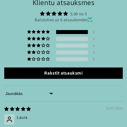
Klientu atsauksmes
5.00 no 5
Balstoties uz 6 atsauksmēm
6
0
0
0
0
Rakstīt atsauksmi
Sort by
11/17/2024
Laura