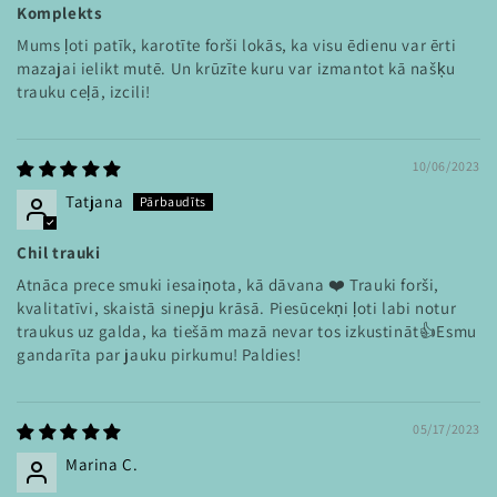
Komplekts
Mums ļoti patīk, karotīte forši lokās, ka visu ēdienu var ērti
mazajai ielikt mutē. Un krūzīte kuru var izmantot kā našķu
trauku ceļā, izcili!
10/06/2023
Tatjana
Chil trauki
Atnāca prece smuki iesaiņota, kā dāvana ❤️ Trauki forši,
kvalitatīvi, skaistā sinepju krāsā. Piesūcekņi ļoti labi notur
traukus uz galda, ka tiešām mazā nevar tos izkustināt👍Esmu
gandarīta par jauku pirkumu! Paldies!
05/17/2023
Marina C.