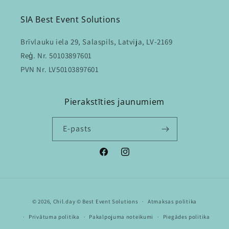
SIA Best Event Solutions
Brīvlauku iela 29, Salaspils, Latvija, LV-2169
Reģ. Nr. 50103897601
PVN Nr. LV50103897601
Pierakstīties jaunumiem
E-pasts
Facebook
Instagram
Maksājuma
© 2026,
Chil.day
© Best Event Solutions
Atmaksas politika
metodes
Privātuma politika
Pakalpojuma noteikumi
Piegādes politika