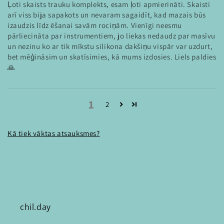
Ļoti skaists trauku komplekts, esam ļoti apmierināti. Skaisti
arī viss bija sapakots un nevaram sagaidīt, kad mazais būs
izaudzis līdz ēšanai savām rociņām. Vienīgi neesmu
pārliecināta par instrumentiem, jo liekas nedaudz par masīvu
un nezinu ko ar tik mīkstu silikona dakšiņu vispār var uzdurt,
bet mēģināsim un skatīsimies, kā mums izdosies. Liels paldies
🙏
1
2
Kā tiek vāktas atsauksmes?
chil.day