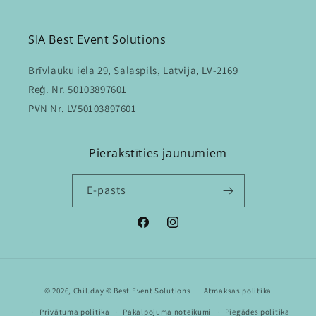
SIA Best Event Solutions
Brīvlauku iela 29, Salaspils, Latvija, LV-2169
Reģ. Nr. 50103897601
PVN Nr. LV50103897601
Pierakstīties jaunumiem
E-pasts
Facebook
Instagram
Maksājuma
© 2026,
Chil.day
© Best Event Solutions
Atmaksas politika
metodes
Privātuma politika
Pakalpojuma noteikumi
Piegādes politika