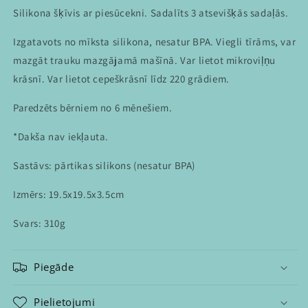
Silikona šķīvis ar piesūcekni. Sadalīts 3 atsevišķās sadaļās.
Izgatavots no mīksta silikona, nesatur BPA. Viegli tīrāms, var
mazgāt trauku mazgājamā mašīnā. Var lietot mikroviļņu
krāsnī. Var lietot cepeškrāsnī līdz 220 grādiem.
Paredzēts bērniem no 6 mēnešiem.
*Dakša nav iekļauta.
Sastāvs: pārtikas silikons (nesatur BPA)
Izmērs: 19.5x19.5x3.5cm
Svars: 310g
Piegāde
Pielietojumi